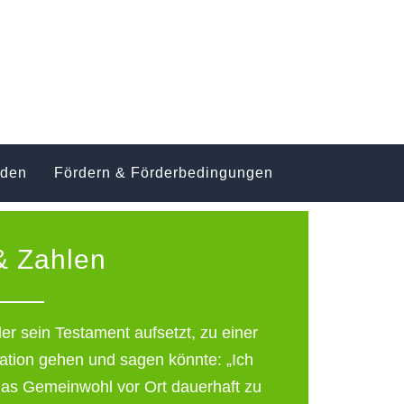
nden
Fördern & Förderbedingungen
& Zahlen
r sein Testament aufsetzt, zu einer
ation gehen und sagen könnte: „Ich
das Gemeinwohl vor Ort dauerhaft zu