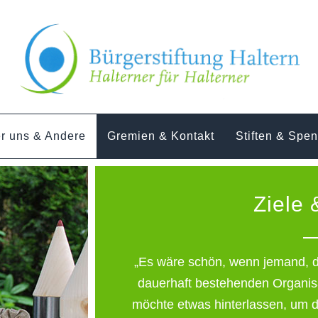
r uns & Andere
Gremien & Kontakt
Stiften & Spe
Ziele 
„Es wäre schön, wenn jemand, de
dauerhaft bestehenden Organis
möchte etwas hinterlassen, um 