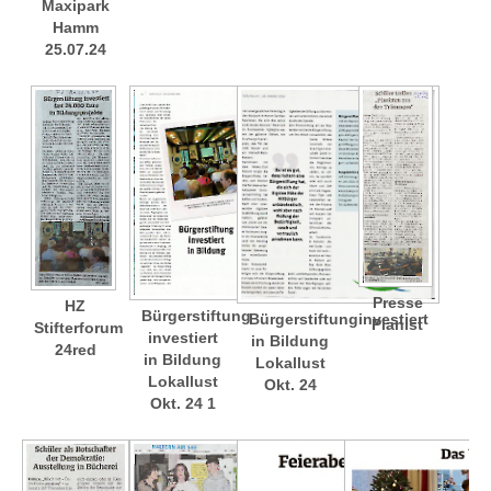
Maxipark
Hamm
25.07.24
Presse
HZ
Bürgerstiftung
Bürgerstiftunginvestiert
Pianist
Stifterforum
investiert
in Bildung
24red
in Bildung
Lokallust
Lokallust
Okt. 24
Okt. 24 1