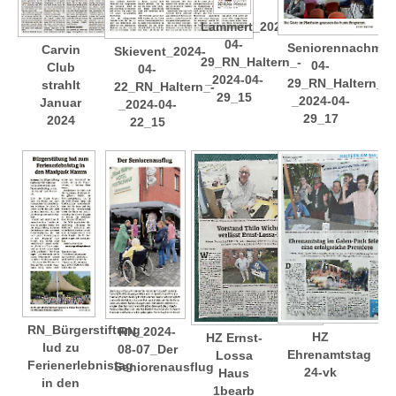
Lammert_2024-
04-
Seniorennachmitt
Carvin
Skievent_2024-
29_RN_Haltern_-
04-
Club
04-
_2024-04-
29_RN_Haltern_-
strahlt
22_RN_Haltern_-
29_15
_2024-04-
Januar
_2024-04-
29_17
2024
22_15
RN_Bürgerstiftung
RN_2024-
HZ
HZ Ernst-
lud zu
08-07_Der
Ehrenamtstag
Lossa
Ferienerlebnistag
Seniorenausflug
24-vk
Haus
in den
1bearb