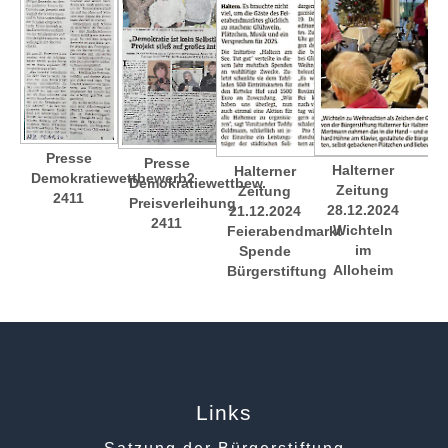
Presse
Presse
Halterner
Halterner
Demokratiewettbewerb2
Demokratiewettbew.
Zeitung
Zeitung
2411
Preisverleihung
28.12.2024
21.12.2024
2411
Wichteln
Feierabendmarkt
im
Spende
Alloheim
Bürgerstiftung
Links