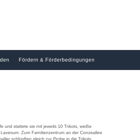
nden
Fördern & Förderbedingungen
fe und stattete sie mit jeweils 10 Trikots, weiße
in Lavesum. Zum Familienzentrum an der Conzeallee
aller
schlüpften gleich zur Probe in die Trikots.