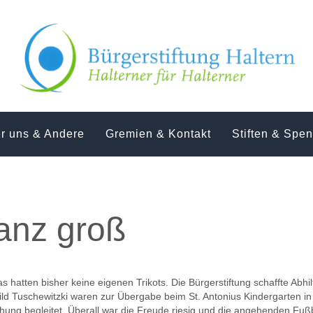
r uns & Andere
Gremien & Kontakt
Stiften & Spe
ganz groß
as hatten bisher keine eigenen Trikots. Die Bürgerstiftung schaffte Abhil
ld Tusc
hewitzki waren zur Übergabe beim St. Antonius Kindergarten 
ung begleitet. Überall war die Freude riesig
und
die
angehenden Fußb